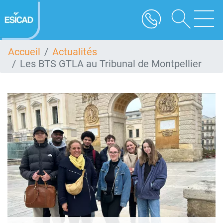
Aller
au
contenu
principal
Accueil
Actualités
Les BTS GTLA au Tribunal de Montpellier