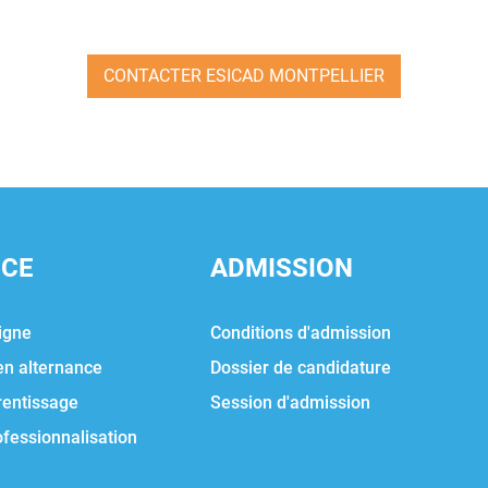
CONTACTER ESICAD MONTPELLIER
NCE
ADMISSION
igne
Conditions d'admission
en alternance
Dossier de candidature
rentissage
Session d'admission
ofessionnalisation