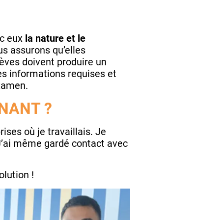
ec eux
la nature et le
us assurons qu’elles
lèves doivent produire un
es informations requises et
examen.
GNANT ?
ises où je travaillais. Je
. J’ai même gardé contact avec
olution !