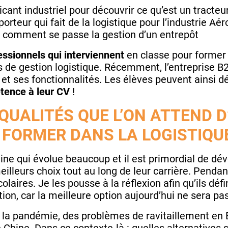
cant industriel pour découvrir ce qu’est un tracteur
orteur qui fait de la logistique pour l’industrie A
ir comment se passe la gestion d’un entrepôt
essionnels qui interviennent
en classe pour former 
 de gestion logistique. Récemment, l’entreprise B
 et ses fonctionnalités. Les élèves peuvent ainsi d
tence à leur CV
!
QUALITÉS QUE L’ON ATTEND 
 FORMER DANS LA LOGISTIQU
aine qui évolue beaucoup et il est primordial de dé
illeurs choix tout au long de leur carrière. Pendant
laires. Je les pousse à la réflexion afin qu’ils déf
ion, car la meilleure option aujourd’hui ne sera p
 la pandémie, des problèmes de ravitaillement en 
Chine. Dans ce contexte-là : quelles alternatives s