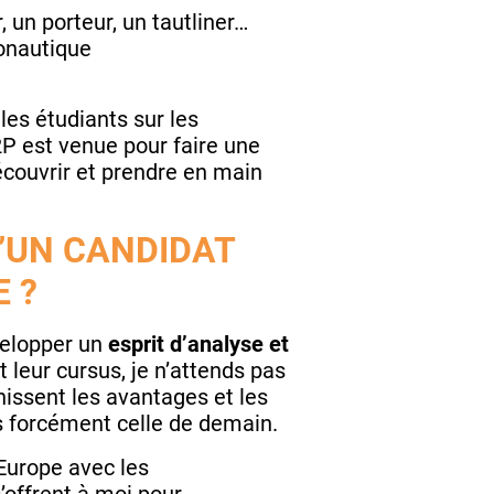
, un porteur, un tautliner…
éronautique
les étudiants sur les
2P est venue pour faire une
écouvrir et prendre en main
D’UN CANDIDAT
E ?
velopper un
esprit d’analyse et
 leur cursus, je n’attends pas
inissent les avantages et les
as forcément celle de demain.
Europe avec les
’offrent à moi pour