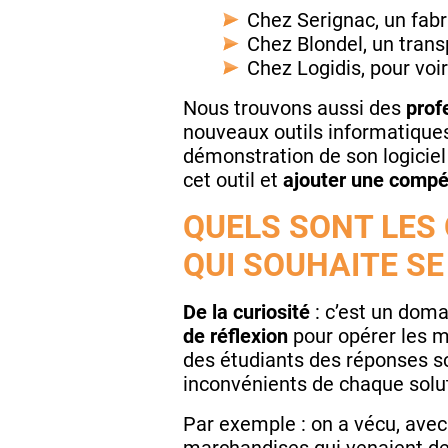
Chez Serignac, un fabri
Chez Blondel, un transp
Chez Logidis, pour vo
Nous trouvons aussi des
prof
nouveaux outils informatiques
démonstration de son logiciel
cet outil et
ajouter une compé
QUELS SONT LES 
QUI SOUHAITE SE
De la curiosité
: c’est un dom
de réflexion
pour opérer les me
des étudiants des réponses sco
inconvénients de chaque solut
Par exemple : on a vécu, avec
marchandises qui venaient de 