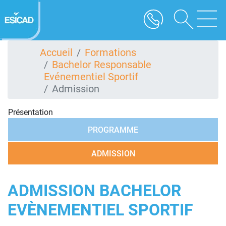
Aller
au
contenu
principal
Accueil
Formations
Bachelor Responsable
Evénementiel Sportif
Admission
Présentation
PROGRAMME
ADMISSION
ADMISSION BACHELOR
EVÈNEMENTIEL SPORTIF