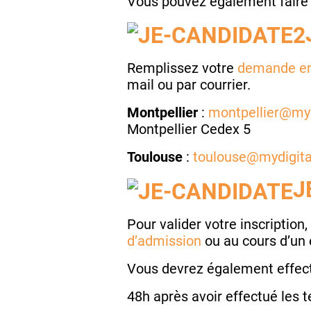
Vous pouvez également faire
Remplissez votre
demande en
mail ou par courrier.
Montpellier
:
montpellier@myd
Montpellier Cedex 5
Toulouse
:
toulouse@mydigita
J
Pour valider votre inscription
d’admission
ou au cours d’un e
Vous devrez également effect
48h après avoir effectué les t