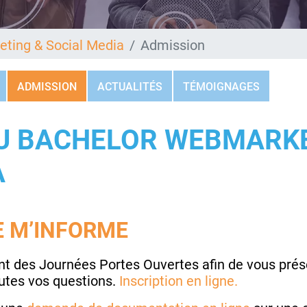
ting & Social Media
Admission
ADMISSION
ACTUALITÉS
TÉMOIGNAGES
U BACHELOR WEBMARKE
A
E M’INFORME
t des Journées Portes Ouvertes afin de vous prése
outes vos questions.
Inscription en
ligne.