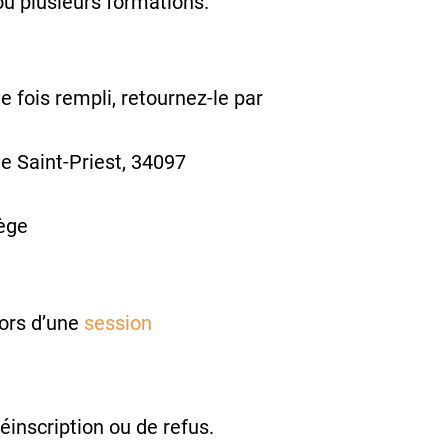
u plusieurs formations.
 fois rempli, retournez-le par
e Saint-Priest, 34097
ège
lors d’une
session
éinscription ou de refus.