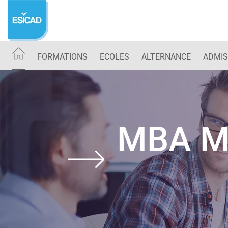
Aller
au
contenu
principal
FORMATIONS
ECOLES
ALTERNANCE
ADMIS
MBA M