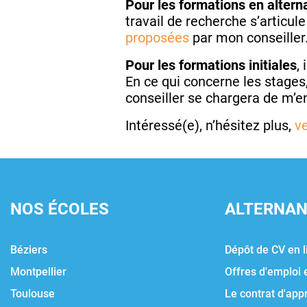
Pour les formations en alter
travail de recherche s’articul
proposées
par mon conseiller
Pour les formations initiales
,
En ce qui concerne les stages
conseiller se chargera de m’en
Intéressé(e), n’hésitez plus,
v
NOS ÉCOLES
ALTERNA
Béziers
Dépôt de CV en l
Montpellier
Offres d'emploi 
Toulouse
Le contrat d'app