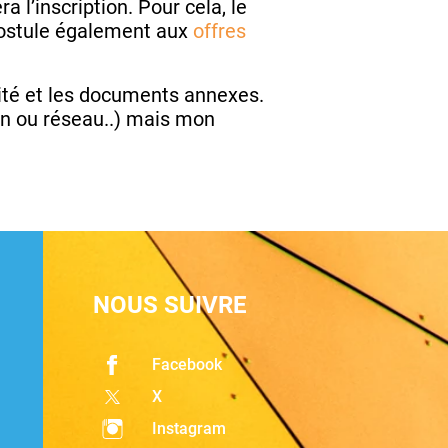
a l’inscription. Pour cela, le
 postule également aux
offres
arité et les documents annexes.
on ou réseau..) mais mon
NOUS SUIVRE
Facebook
X
Instagram