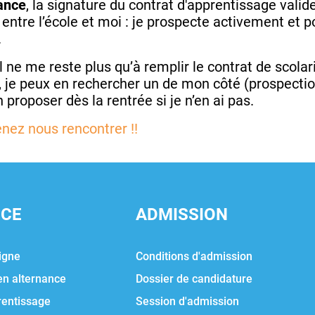
nance
, la signature du contrat d'apprentissage valider
e entre l’école et moi : je prospecte activement et
.
 il ne me reste plus qu’à remplir le contrat de scol
, je peux en rechercher un de mon côté (prospecti
 proposer dès la rentrée si je n’en ai pas.
enez nous rencontrer !!
NCE
ADMISSION
igne
Conditions d'admission
en alternance
Dossier de candidature
rentissage
Session d'admission