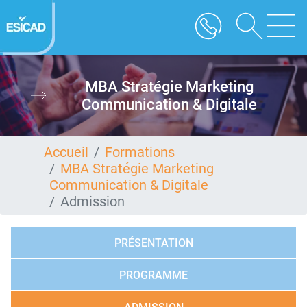
Aller
au
contenu
principal
MBA Stratégie Marketing
Communication & Digitale
Accueil
Formations
MBA Stratégie Marketing
Communication & Digitale
Admission
PRÉSENTATION
PROGRAMME