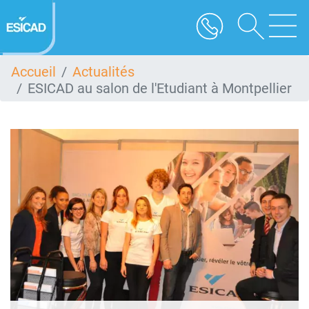
Aller
au
contenu
principal
Accueil
Actualités
ESICAD au salon de l'Etudiant à Montpellier