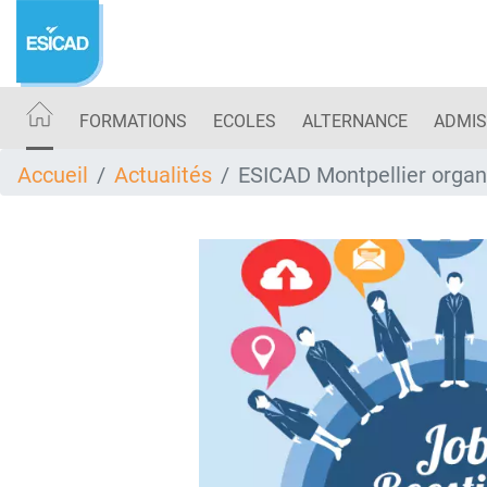
Aller
au
contenu
principal
FORMATIONS
ECOLES
ALTERNANCE
ADMIS
Accueil
Actualités
ESICAD Montpellier organi