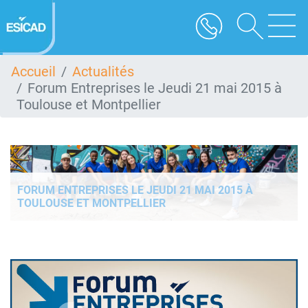
Aller
au
contenu
principal
Accueil
Actualités
Forum Entreprises le Jeudi 21 mai 2015 à
Toulouse et Montpellier
FORUM ENTREPRISES LE JEUDI 21 MAI 2015 À
TOULOUSE ET MONTPELLIER