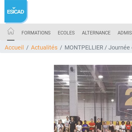
Aller
au
contenu
principal
FORMATIONS
ECOLES
ALTERNANCE
ADMIS
Accueil
Actualités
MONTPELLIER / Journée d