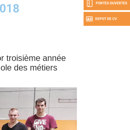
PORTES OUVERTES
018
DEPOT DE CV
or troisième année
école des métiers