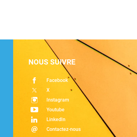
NOUS SUIVRE
Facebook
X
Instagram
Youtube
LinkedIn
Contactez-nous