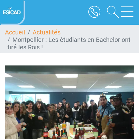
Aller
au
contenu
principal
Accueil
Actualités
Montpellier : Les étudiants en Bachelor ont
tiré les Rois !