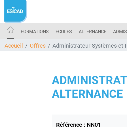
Aller
au
contenu
principal
FORMATIONS
ECOLES
ALTERNANCE
ADMIS
Accueil
Offres
Administrateur Systèmes et 
ADMINISTRAT
ALTERNANCE
Référence :
NN01