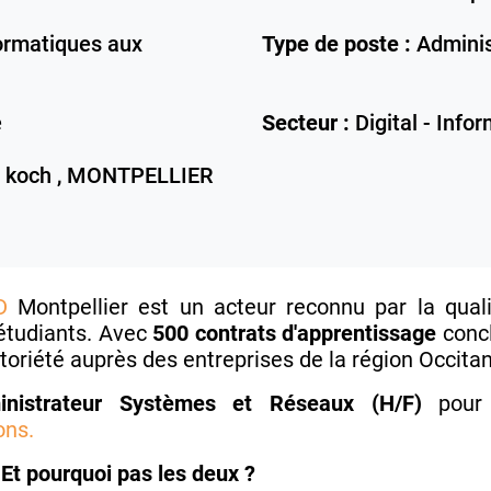
ormatiques aux
Type de poste :
Adminis
e
Secteur :
Digital - Info
 koch ,
MONTPELLIER
D
Montpellier est un acteur reconnu par la qua
étudiants. Avec
500 contrats d'apprentissage
concl
toriété auprès des entreprises de la région Occitan
nistrateur Systèmes et Réseaux (H/F)
pour
ons.
Et pourquoi pas les deux ?