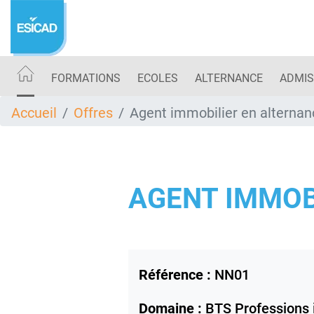
Aller
au
contenu
principal
FORMATIONS
ECOLES
ALTERNANCE
ADMIS
Accueil
Offres
Agent immobilier en alternan
AGENT IMMOBI
Référence :
NN01
Domaine :
BTS Professions 