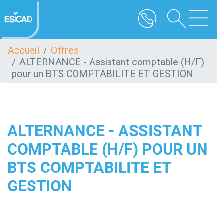
Aller
au
contenu
principal
Accueil
Offres
ALTERNANCE - Assistant comptable (H/F)
pour un BTS COMPTABILITE ET GESTION
ALTERNANCE - ASSISTANT
COMPTABLE (H/F) POUR UN
BTS COMPTABILITE ET
GESTION