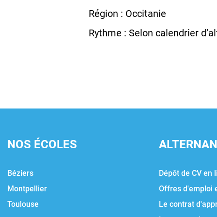
Région : Occitanie
Rythme : Selon calendrier d’a
NOS ÉCOLES
ALTERNA
Béziers
Dépôt de CV en l
Montpellier
Offres d'emploi 
Toulouse
Le contrat d'app