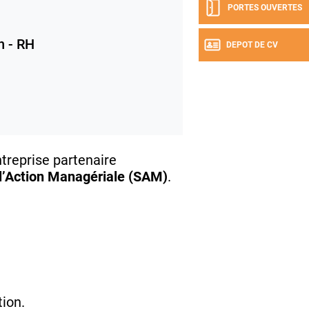
PORTES OUVERTES
n - RH
DEPOT DE CV
treprise partenaire
l’Action Managériale (SAM)
.
ion.