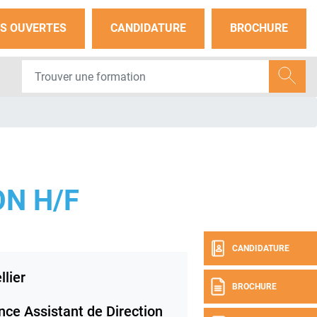
S OUVERTES
CANDIDATURE
BROCHURE
ON H/F
CANDIDATURE
lier
BROCHURE
nce Assistant de Direction