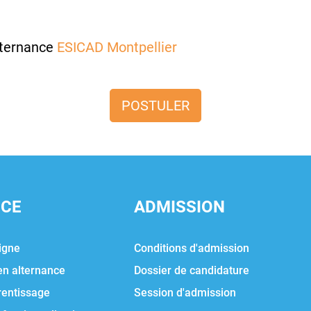
lternance
ESICAD Montpellier
POSTULER
NCE
ADMISSION
igne
Conditions d'admission
en alternance
Dossier de candidature
rentissage
Session d'admission