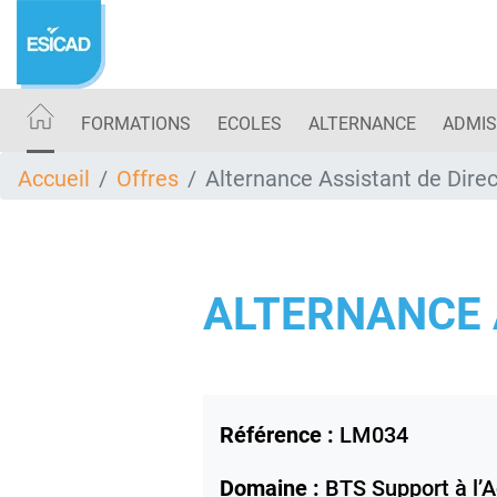
Aller
au
contenu
principal
FORMATIONS
ECOLES
ALTERNANCE
ADMIS
Accueil
Offres
Alternance Assistant de Dire
ALTERNANCE 
Référence :
LM034
Domaine :
BTS Support à l’