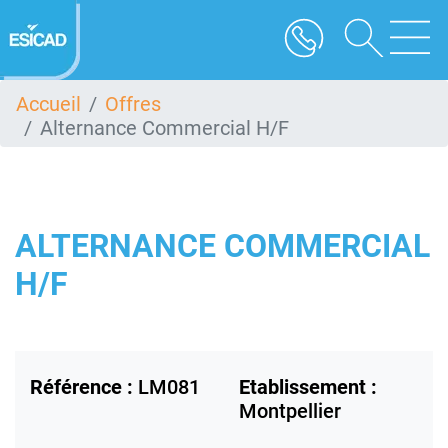
Aller
au
contenu
principal
Accueil
Offres
Alternance Commercial H/F
ALTERNANCE COMMERCIAL
H/F
Référence :
LM081
Etablissement :
Montpellier