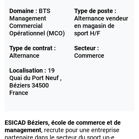
Domaine :
BTS
Type de poste :
Management
Alternance vendeur
Commercial
en magasin de
Opérationnel (MCO)
sport H/F
Type de contrat :
Secteur :
Alternance
Commerce
Localisation :
19
Quai du Port Neuf ,
Béziers
34500
France
ESICAD Béziers, école de commerce et de
management
, recrute pour une entreprise
partenaire dans le secteur du sport un·e