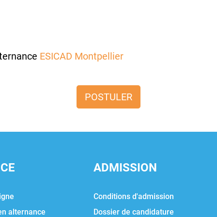
lternance
ESICAD Montpellier
POSTULER
NCE
ADMISSION
igne
Conditions d'admission
en alternance
Dossier de candidature