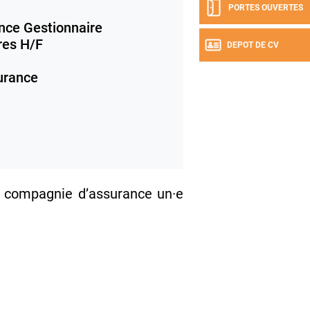
PORTES OUVERTES
nce Gestionnaire
res H/F
DEPOT DE CV
urance
 compagnie d’assurance un·e