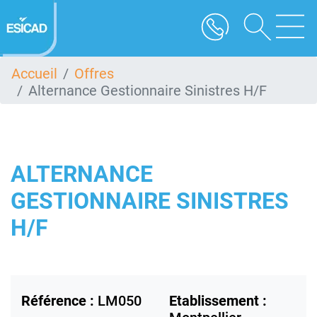
Aller
au
contenu
principal
Accueil
Offres
Alternance Gestionnaire Sinistres H/F
ALTERNANCE
GESTIONNAIRE SINISTRES
H/F
Référence :
LM050
Etablissement :