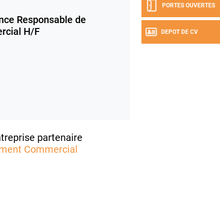
PORTES OUVERTES
nce Responsable de
cial H/F
DEPOT DE CV
treprise partenaire
ment Commercial