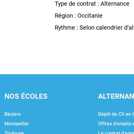
Type de contrat : Alternance
Région : Occitanie
Rythme : Selon calendrier d’a
NOS ÉCOLES
ALTERNA
Béziers
Dépôt de CV en l
Montpellier
Offres d'emploi 
Toulouse
Le contrat d'app