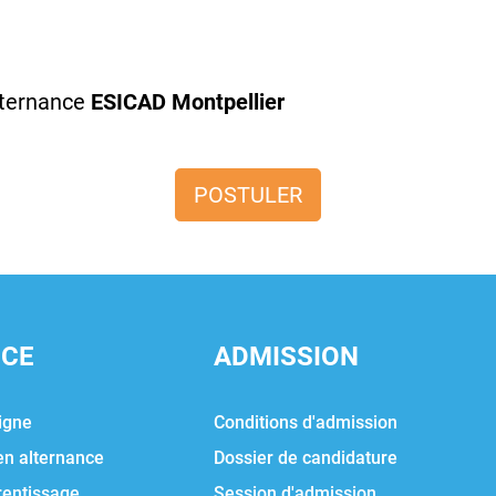
lternance
ESICAD Montpellier
POSTULER
NCE
ADMISSION
igne
Conditions d'admission
en alternance
Dossier de candidature
rentissage
Session d'admission