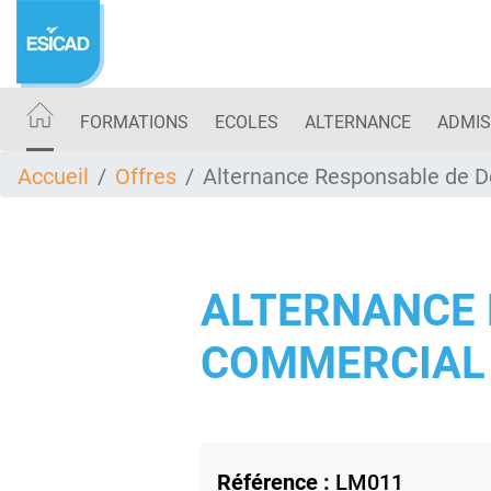
Aller
au
contenu
principal
FORMATIONS
ECOLES
ALTERNANCE
ADMIS
Accueil
Offres
Alternance Responsable de 
ALTERNANCE
COMMERCIAL 
Référence :
LM011