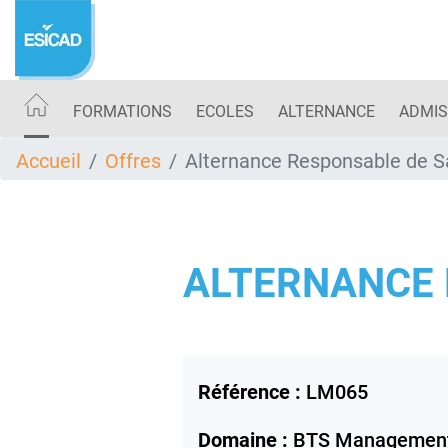
Aller
au
contenu
principal
FORMATIONS
ECOLES
ALTERNANCE
ADMIS
Accueil
Offres
Alternance Responsable de S
ALTERNANCE 
Référence :
LM065
Domaine :
BTS Management 