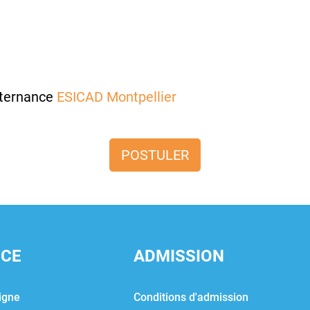
lternance
ESICAD Montpellier
POSTULER
NCE
ADMISSION
igne
Conditions d'admission