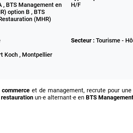
 A , BTS Management en
H/F
R) option B , BTS
Restauration (MHR)
e
Secteur :
Tourisme - Hô
t Koch ,
Montpellier
de commerce
et de management, recrute pour une e
a restauration
un·e alternant·e en
BTS Management e