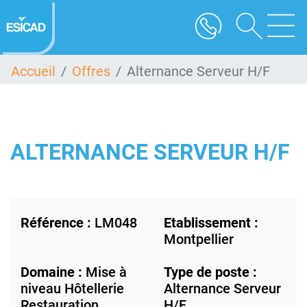
Aller
au
contenu
principal
Accueil
Offres
Alternance Serveur H/F
ALTERNANCE SERVEUR H/F
Référence :
LM048
Etablissement :
Montpellier
Domaine :
Mise à
Type de poste :
niveau Hôtellerie
Alternance Serveur
Restauration
H/F