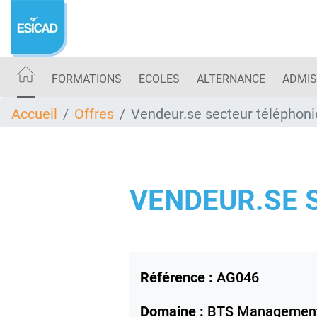
Aller
au
contenu
principal
FORMATIONS
ECOLES
ALTERNANCE
ADMIS
Accueil
Offres
Vendeur.se secteur téléphoni
VENDEUR.SE 
Référence :
AG046
Domaine :
BTS Management