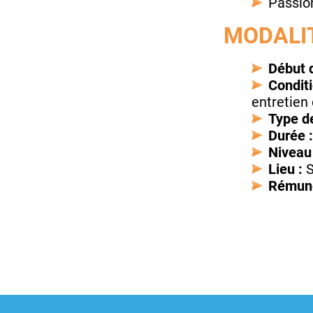
Passion
MODALIT
Début d
Conditi
entretien
Type de
Durée 
Niveau
Lieu :
S
Rémuné