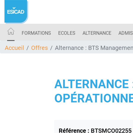
Aller
au
contenu
principal
FORMATIONS
ECOLES
ALTERNANCE
ADMIS
Accueil
Offres
Alternance : BTS Managemen
ALTERNANCE 
OPÉRATIONNEL
Référence :
BTSMCO02255