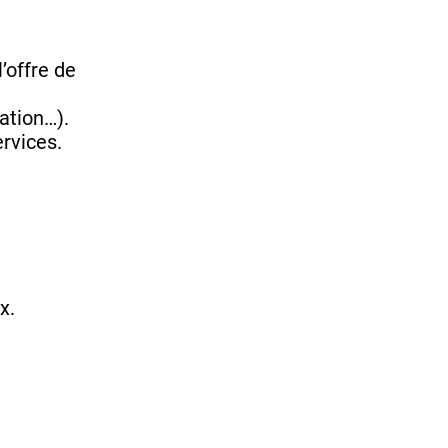
l’offre de
ation…).
ervices.
x.