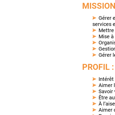
MISSION
Gérer e
services e
Mettre 
Mise à 
Organi
Gestion
Gérer l
PROFIL :
Intérê
Aimer l
Savoir 
Être a
À l’ais
Aimer c