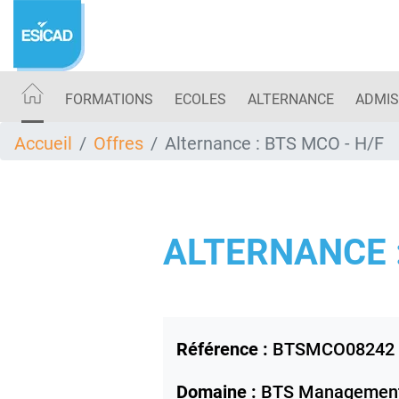
Aller
au
contenu
principal
FORMATIONS
ECOLES
ALTERNANCE
ADMIS
Accueil
Offres
Alternance : BTS MCO - H/F
ALTERNANCE :
Référence :
BTSMCO08242
Domaine :
BTS Management