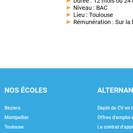
Durée : 12 mois ou 24
Niveau : BAC
Lieu : Toulouse
Rémunération : Sur la 
NOS ÉCOLES
ALTERNA
Béziers
Dépôt de CV en l
Montpellier
Offres d'emploi 
Toulouse
Le contrat d'app