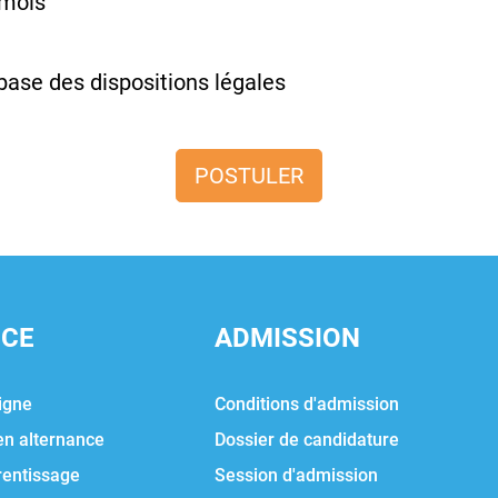
 mois
base des dispositions légales
POSTULER
NCE
ADMISSION
igne
Conditions d'admission
en alternance
Dossier de candidature
rentissage
Session d'admission