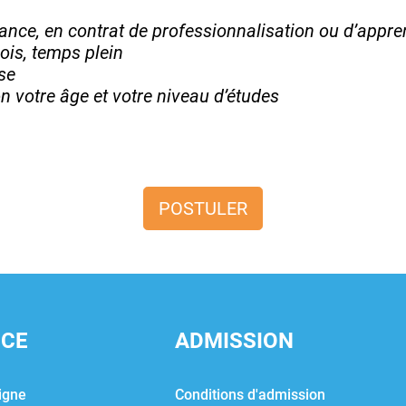
nance, en contrat de professionnalisation ou d’appr
ois, temps plein
use
on votre âge et votre niveau d’études
POSTULER
NCE
ADMISSION
igne
Conditions d'admission