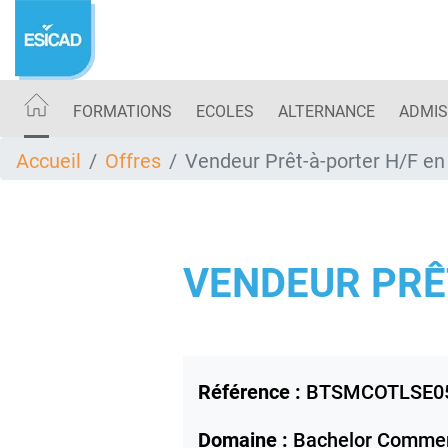
Aller
au
contenu
principal
FORMATIONS
ECOLES
ALTERNANCE
ADMIS
Accueil
Offres
Vendeur Prêt-à-porter H/F en
VENDEUR PRÊ
Référence :
BTSMCOTLSE0
Domaine :
Bachelor Commer