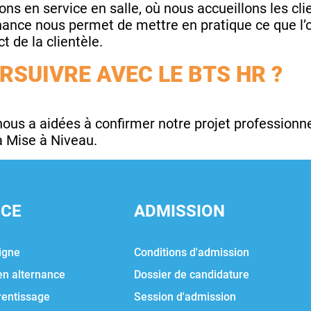
ons en service en salle, où nous accueillons les c
ernance nous permet de mettre en pratique ce que l
 de la clientèle.
RSUIVRE AVEC LE BTS HR ?
s a aidées à confirmer notre projet professionnel
a Mise à Niveau.
NCE
ADMISSION
igne
Conditions d'admission
en alternance
Dossier de candidature
rentissage
Session d'admission