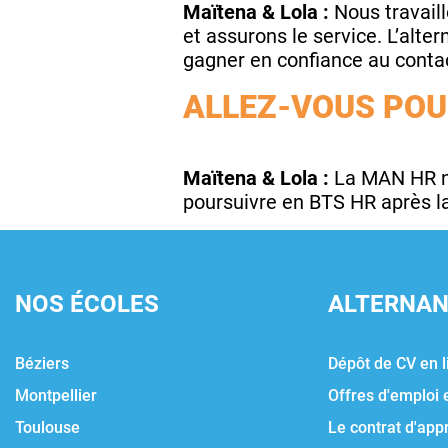
Maïtena & Lola :
Nous travaill
et assurons le service. L’alt
gagner en confiance au contact
ALLEZ-VOUS POU
Maïtena & Lola :
La MAN HR nou
poursuivre en BTS HR après l
NOS ÉCOLES
ALTERNA
Béziers
Dépôt de CV en l
Montpellier
Offres d'emploi 
Toulouse
Le contrat d'app