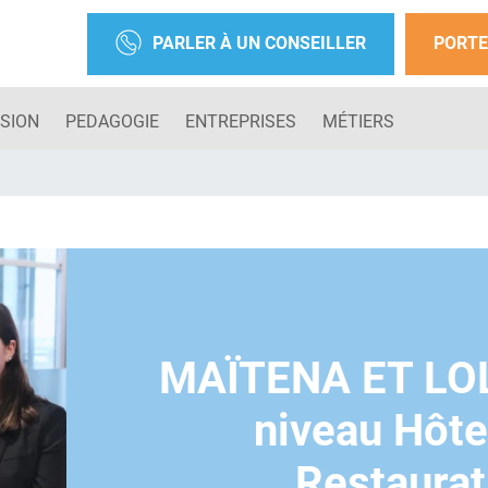
PARLER À UN CONSEILLER
PORTE
SION
PEDAGOGIE
ENTREPRISES
MÉTIERS
MAÏTENA ET LOL
niveau Hôte
Restaurat