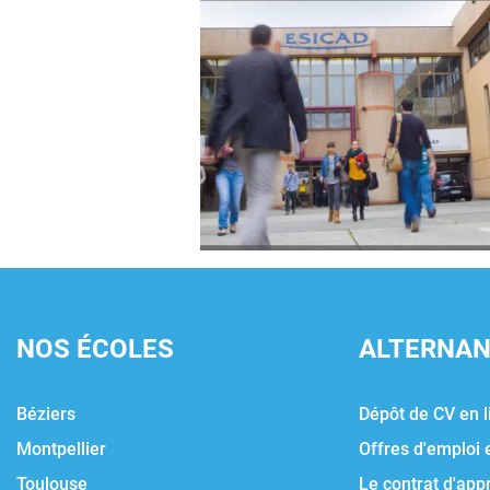
NOS ÉCOLES
ALTERNA
Béziers
Dépôt de CV en l
Montpellier
Offres d'emploi 
Toulouse
Le contrat d'app