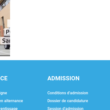
NCE
ADMISSION
igne
Conditions d'admission
en alternance
Dossier de candidature
rentissage
Session d'admission