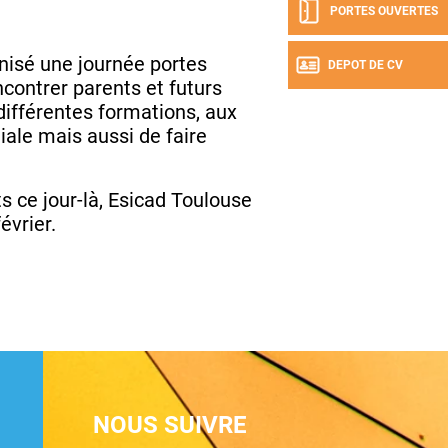
PORTES OUVERTES
anisé une journée portes
DEPOT DE CV
contrer parents et futurs
différentes formations, aux
tiale mais aussi de faire
ts ce jour-là, Esicad Toulouse
évrier.
NOUS SUIVRE