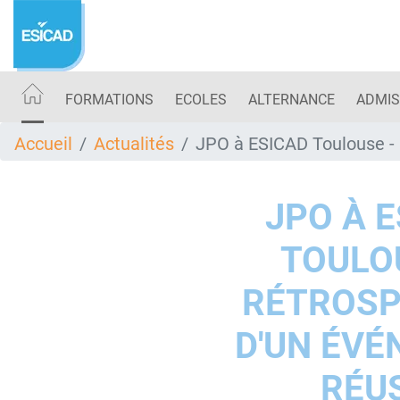
Aller
au
contenu
principal
FORMATIONS
ECOLES
ALTERNANCE
ADMIS
Accueil
Actualités
JPO à ESICAD Toulouse - 
JPO À 
TOULO
RÉTROSP
D'UN ÉV
RÉU