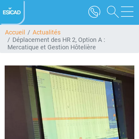
Aller
au
contenu
principal
Accueil
Actualités
Déplacement des HR 2, Option A :
Mercatique et Gestion Hôtelière