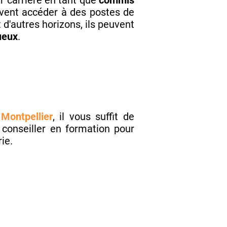
r carrière en tant que
commis
uvent accéder à des postes de
t d'autres horizons, ils peuvent
ueux
.
Montpellier
, il vous suffit de
 conseiller en formation pour
rie.