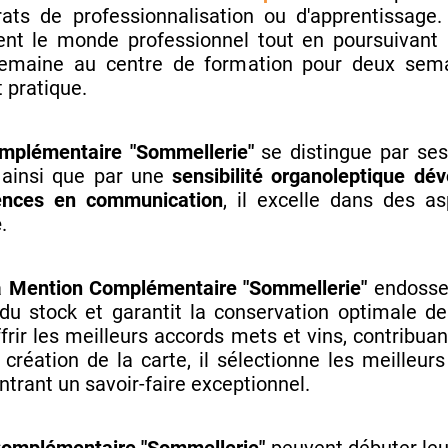
rats de professionnalisation ou d'apprentissag
ment le monde professionnel tout en poursuivant 
semaine au centre de formation pour deux sema
t pratique.
mplémentaire "Sommellerie"
se distingue par se
, ainsi que par une
sensibilité organoleptique dé
ences en communication
, il excelle dans des 
e
.
a
Mention Complémentaire "Sommellerie"
endosse 
 du stock et garantit la conservation optimale des
rir les meilleurs accords mets et vins, contribuant
 création de la carte, il sélectionne les meilleu
ntrant un savoir-faire exceptionnel.