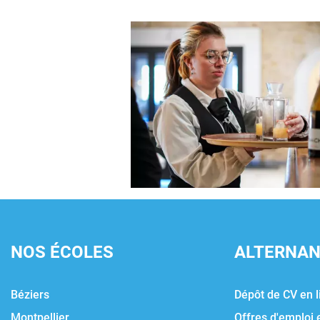
NOS ÉCOLES
ALTERNA
Béziers
Dépôt de CV en l
Montpellier
Offres d'emploi 