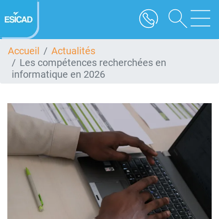
Aller
au
contenu
principal
Accueil
Actualités
Les compétences recherchées en
informatique en 2026