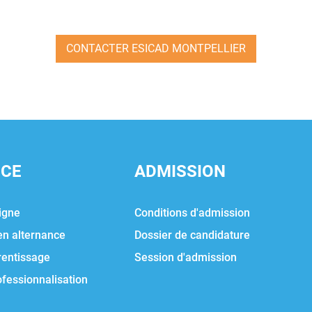
CONTACTER ESICAD MONTPELLIER
NCE
ADMISSION
igne
Conditions d'admission
en alternance
Dossier de candidature
rentissage
Session d'admission
ofessionnalisation