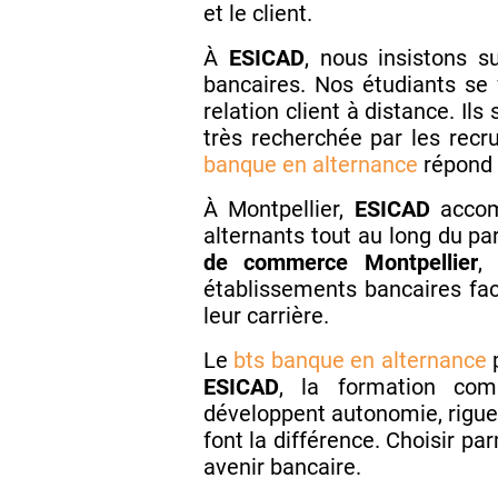
et le client.
À
ESICAD
, nous insistons s
bancaires. Nos étudiants se 
relation client à distance. I
très recherchée par les rec
banque en alternance
répond 
À Montpellier,
ESICAD
accomp
alternants tout au long du pa
de commerce Montpellier
établissements bancaires faci
leur carrière.
Le
bts banque en alternance
p
ESICAD
, la formation com
développent autonomie, rigue
font la différence. Choisir pa
avenir bancaire.