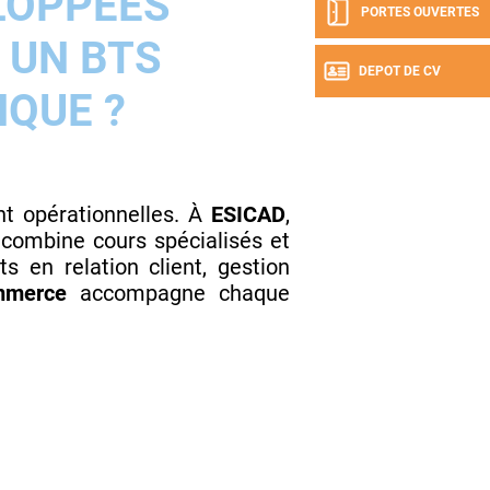
LOPPÉES
PORTES OUVERTES
 UN BTS
DEPOT DE CV
QUE ?
 opérationnelles. À
ESICAD
,
 combine cours spécialisés et
s en relation client, gestion
mmerce
accompagne chaque