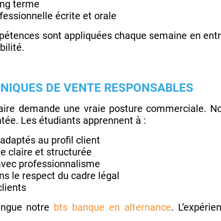
long terme
ssionnelle écrite et orale
mpétences sont appliquées chaque semaine en entr
ilité.
HNIQUES DE VENTE RESPONSABLES
caire demande une vraie posture commerciale. Not
tée. Les étudiants apprennent à :
adaptés au profil client
 claire et structurée
 avec professionnalisme
s le respect du cadre légal
clients
tingue notre
bts banque en alternance
. L’expérie