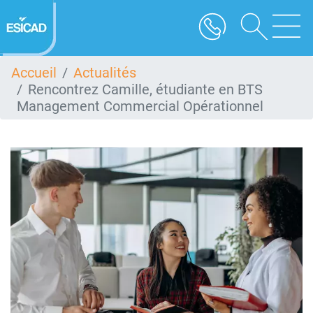
Aller
au
contenu
principal
Accueil
Actualités
Rencontrez Camille, étudiante en BTS
Management Commercial Opérationnel