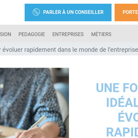
PARLER À UN CONSEILLER
PORTE
SION
PEDAGOGIE
ENTREPRISES
MÉTIERS
r évoluer rapidement dans le monde de l’entrepris
UNE F
IDÉA
ÉV
RAPI