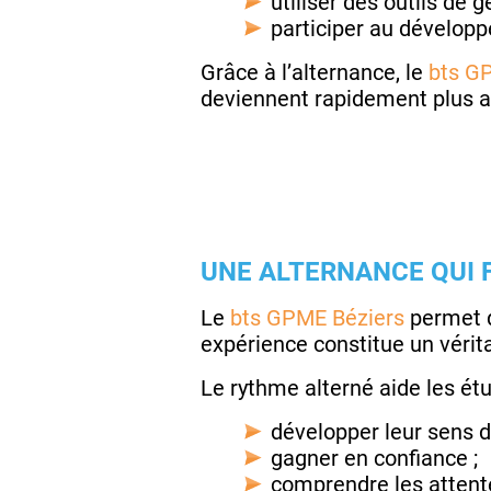
utiliser des outils de g
participer au dévelop
Grâce à l’alternance, le
bts G
deviennent rapidement plus a
UNE ALTERNANCE QUI F
Le
bts GPME Béziers
permet d
expérience constitue un vérit
Le rythme alterné aide les étu
développer leur sens de
gagner en confiance ;
comprendre les attente