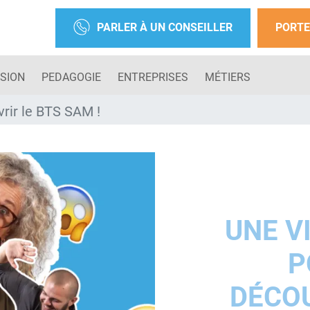
PARLER À UN CONSEILLER
PORTE
SION
PEDAGOGIE
ENTREPRISES
MÉTIERS
rir le BTS SAM !
UNE V
P
DÉCOU