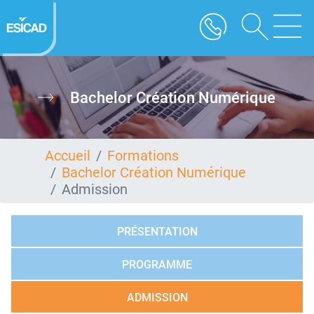
Aller
au
contenu
principal
Bachelor Création Numérique
Accueil
Formations
Bachelor Création Numérique
Admission
PRÉSENTATION
PROGRAMME
ADMISSION