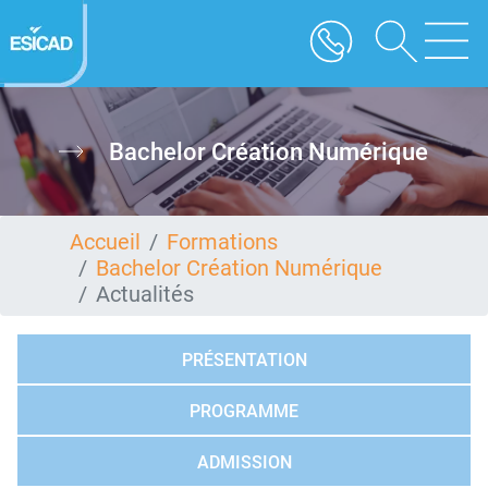
Aller
au
contenu
principal
Bachelor Création Numérique
Accueil
Formations
Bachelor Création Numérique
Actualités
PRÉSENTATION
PROGRAMME
ADMISSION