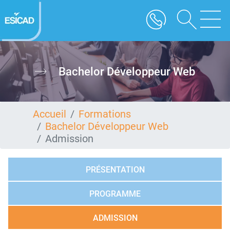
Aller
au
contenu
principal
Bachelor Développeur Web
Accueil
Formations
Bachelor Développeur Web
Admission
PRÉSENTATION
PROGRAMME
ADMISSION