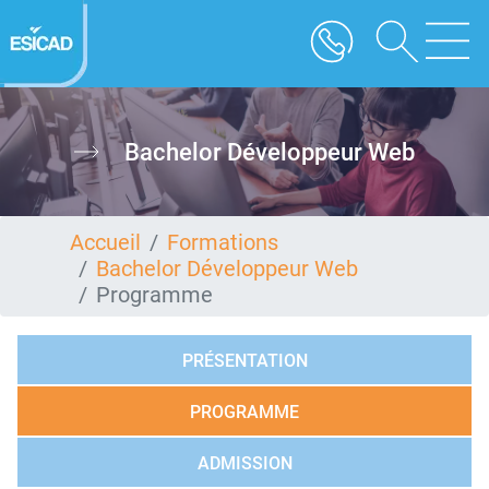
Aller
au
contenu
principal
Bachelor Développeur Web
Accueil
Formations
Bachelor Développeur Web
Programme
PRÉSENTATION
PROGRAMME
ADMISSION