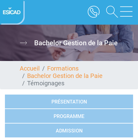
Aller
au
contenu
principal
Bachelor Gestion de la Paie
Accueil
Formations
Bachelor Gestion de la Paie
Témoignages
PRÉSENTATION
PROGRAMME
ADMISSION