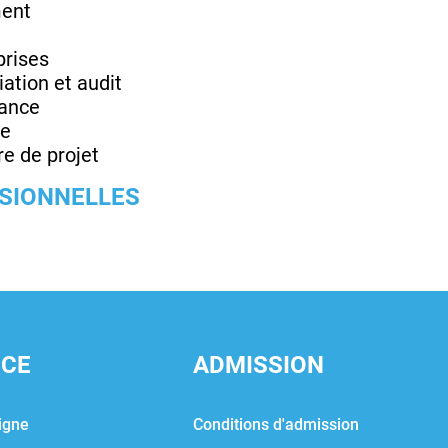
ment
prises
ation et audit
mance
ue
e de projet
SSIONNELLES
NCE
ADMISSION
igne
Conditions d'admission