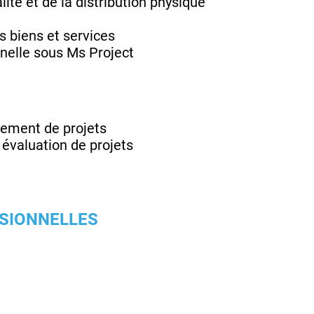
té et de la distribution physique
s biens et services
nnelle sous Ms Project
gement de projets
 évaluation de projets
SSIONNELLES