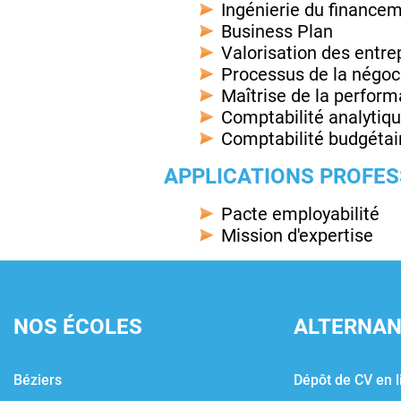
Ingénierie du finance
Business Plan
Valorisation des entre
Processus de la négoci
Maîtrise de la perfor
Comptabilité analytiq
Comptabilité budgétair
APPLICATIONS PROFE
Pacte employabilité
Mission d'expertise
NOS ÉCOLES
ALTERNA
Béziers
Dépôt de CV en l