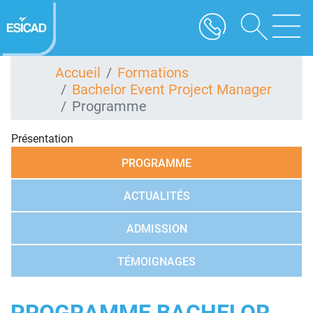
Aller
au
contenu
principal
Accueil
Formations
Bachelor Event Project Manager
Programme
Présentation
PROGRAMME
ACTUALITÉS
ADMISSION
TÉMOIGNAGES