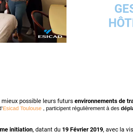
GE
HÔT
 mieux possible leurs futurs
environnements de tra
d’
Esicad Toulouse
, participent régulièrement à des
dépl
me initiation
, datant du
19 Février 2019
, avec la vis