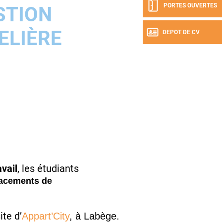
PORTES OUVERTES
STION
ELIÈRE
DEPOT DE CV
vail
, les étudiants
acements de
ite d’
Appart’City
, à Labège.