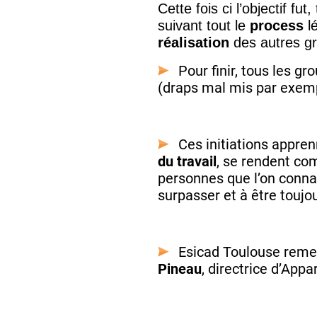
Cette fois ci l’objectif fut,
suivant tout le
process
l
réalisation
des autres g
Pour finir, tous les g
(draps mal mis par exemp
Ces initiations appre
du travail
, se rendent com
personnes que l’on conna
surpasser et à être toujo
Esicad Toulouse reme
Pineau
, directrice d’Appa