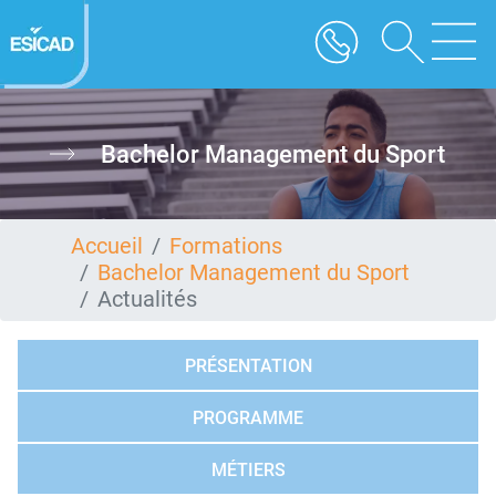
Aller
au
contenu
principal
Bachelor Management du Sport
Accueil
Formations
Bachelor Management du Sport
Actualités
PRÉSENTATION
PROGRAMME
MÉTIERS