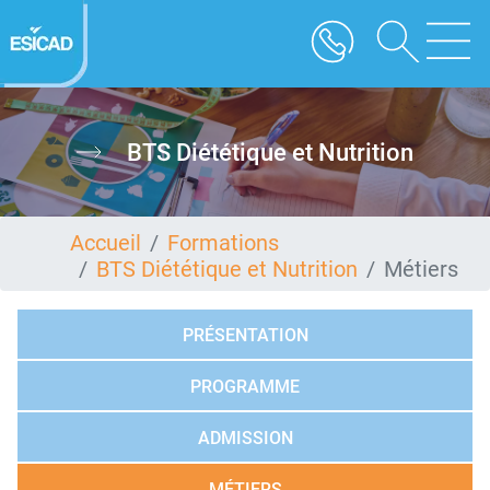
Aller
au
contenu
principal
BTS Diététique et Nutrition
Accueil
Formations
BTS Diététique et Nutrition
Métiers
PRÉSENTATION
PROGRAMME
ADMISSION
MÉTIERS