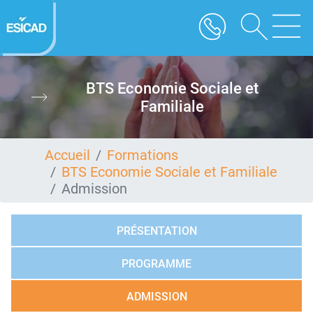
Aller
au
contenu
principal
BTS Economie Sociale et
Familiale
Accueil
Formations
BTS Economie Sociale et Familiale
Admission
PRÉSENTATION
PROGRAMME
ADMISSION