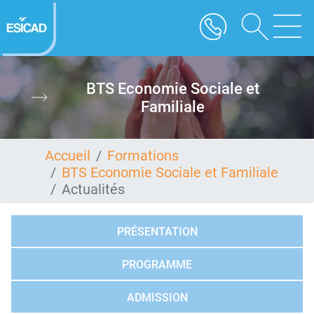
Aller
au
contenu
principal
BTS Economie Sociale et
Familiale
Accueil
Formations
BTS Economie Sociale et Familiale
Actualités
PRÉSENTATION
PROGRAMME
ADMISSION